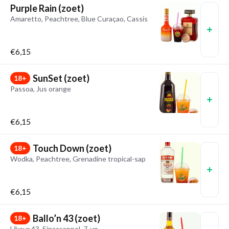
Purple Rain (zoet)
Amaretto, Peachtree, Blue Curaçao, Cassis
€6,15
SunSet (zoet)
18+
Passoa, Jus orange
€6,15
Touch Down (zoet)
18+
Wodka, Peachtree, Grenadine tropical-sap
€6,15
Ballo’n 43 (zoet)
18+
Likeur 43, Sinaasappel ,7-up