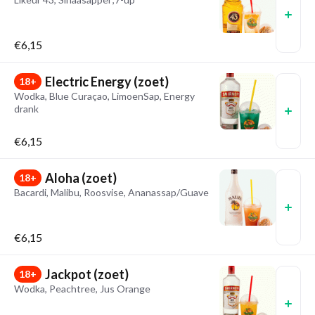
€6,15
Electric Energy (zoet)
18+
Wodka, Blue Curaçao, LimoenSap, Energy
drank
€6,15
Aloha (zoet)
18+
Bacardi, Malibu, Roosvise, Ananassap/Guave
€6,15
Jackpot (zoet)
18+
Wodka, Peachtree, Jus Orange