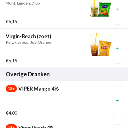
Munt, Limoen, 7-up
€6,15
Virgin-Beach (zoet)
Perzik siroop, Jus-Orange
€6,15
Overige Dranken
VIPER Mango 4%
18+
€4,00
Viper Peach 4%
18+