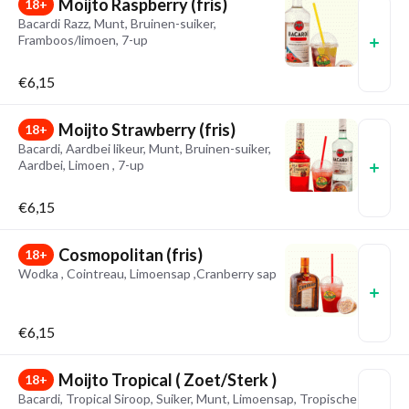
Moijto Raspberry (fris)
18+
Bacardi Razz, Munt, Bruinen-suiker,
Framboos/limoen, 7-up
€6,15
Moijto Strawberry (fris)
18+
Bacardi, Aardbei likeur, Munt, Bruinen-suiker,
Aardbei, Limoen , 7-up
€6,15
Cosmopolitan (fris)
18+
Wodka , Cointreau, Limoensap ,Cranberry sap
€6,15
Moijto Tropical ( Zoet/Sterk )
18+
Bacardi, Tropical Siroop, Suiker, Munt, Limoensap, Tropische