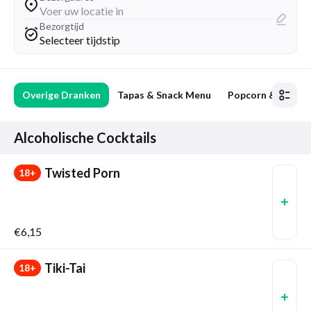
Voer uw locatie in
Bezorgtijd
Selecteer tijdstip
ls
Overige Dranken
Tapas & Snack Menu
Popcorn & nootjes
Alcoholische Cocktails
Twisted Porn
18+
€6,15
Tiki-Tai
18+