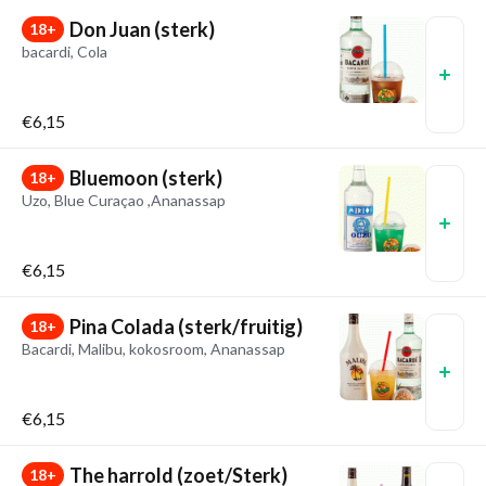
Don Juan (sterk)
18+
bacardi, Cola
€6,15
Bluemoon (sterk)
18+
Uzo, Blue Curaçao ,Ananassap
€6,15
Pina Colada (sterk/fruitig)
18+
Bacardi, Malibu, kokosroom, Ananassap
€6,15
The harrold (zoet/Sterk)
18+