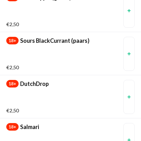
€2,50
Sours BlackCurrant (paars)
18+
€2,50
DutchDrop
18+
€2,50
Salmari
18+