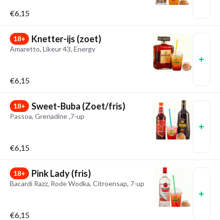
€6,15
Knetter-ijs (zoet)
18+
Amaretto, Likeur 43, Energy
€6,15
Sweet-Buba (Zoet/fris)
18+
Passoa, Grenadine ,7-up
€6,15
Pink Lady (fris)
18+
Bacardi Razz, Rode Wodka, Citroensap, 7-up
€6,15