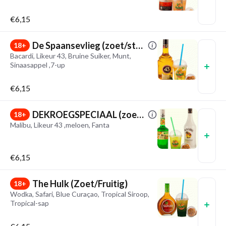
€6,15
De Spaansevlieg (zoet/sterk)
18+
Bacardi, Likeur 43, Bruine Suiker, Munt,
Sinaasappel ,7-up
€6,15
DEKROEGSPECIAAL (zoet/sterk)
18+
Malibu, Likeur 43 ,meloen, Fanta
€6,15
The Hulk (Zoet/Fruitig)
18+
Wodka, Safari, Blue Curaçao, Tropical Siroop,
Tropical-sap