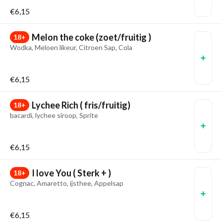
€6,15
Melon the coke (zoet/fruitig )
18+
Wodka, Meloen likeur, Citroen Sap, Cola
€6,15
Lychee Rich ( fris/fruitig)
18+
bacardi, lychee siroop, Sprite
€6,15
I love You ( Sterk + )
18+
Cognac, Amaretto, ijsthee, Appelsap
€6,15